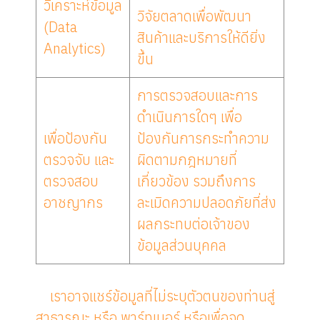
วิเคราะห์ข้อมูล
วิจัยตลาดเพื่อพัฒนา
(Data
สินค้าและบริการให้ดียิ่ง
Analytics)
ขึ้น
การตรวจสอบและการ
ดำเนินการใดๆ เพื่อ
เพื่อป้องกัน
ป้องกันการกระทำความ
ตรวจจับ และ
ผิดตามกฎหมายที่
ตรวจสอบ
เกี่ยวข้อง รวมถึงการ
อาชญากร
ละเมิดความปลอดภัยที่ส่ง
ผลกระทบต่อเจ้าของ
ข้อมูลส่วนบุคคล
เราอาจแชร์ข้อมูลที่ไม่ระบุตัวตนของท่านสู่
สาธารณะ หรือ พาร์ทเนอร์ หรือเพื่อจุด