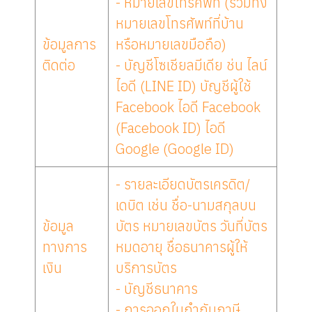
- หมายเลขโทรศัพท์ (รวมทั้ง
หมายเลขโทรศัพท์ที่บ้าน
ข้อมูลการ
หรือหมายเลขมือถือ)
ติดต่อ
- บัญชีโซเชียลมีเดีย ช่น ไลน์
ไอดี (LINE ID) บัญชีผู้ใช้
Facebook ไอดี Facebook
(Facebook ID) ไอดี
Google (Google ID)
- รายละเอียดบัตรเครดิต/
เดบิต เช่น ชื่อ-นามสกุลบน
ข้อมูล
บัตร หมายเลขบัตร วันที่บัตร
ทางการ
หมดอายุ ชื่อธนาคารผู้ให้
เงิน
บริการบัตร
- บัญชีธนาคาร
- การออกใบกำกับภาษี