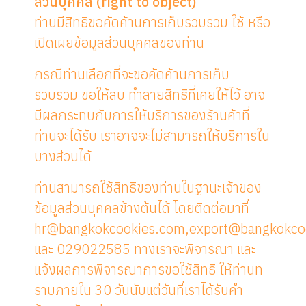
ส่วนบุคคล (right to object)
ท่านมีสิทธิขอคัดค้านการเก็บรวบรวม ใช้ หรือ
เปิดเผยข้อมูลส่วนบุคคลของท่าน
กรณีท่านเลือกที่จะขอคัดค้านการเก็บ
รวบรวม ขอให้ลบ ทำลายสิทธิที่เคยให้ไว้ อาจ
มีผลกระทบกับการให้บริการของร้านค้าที่
ท่านจะได้รับ เราอาจจะไม่สามารถให้บริการใน
บางส่วนได้
ท่านสามารถใช้สิทธิของท่านในฐานะเจ้าของ
ข้อมูลส่วนบุคคลข้างต้นได้ โดยติดต่อมาที่
hr@bangkokcookies.com,export@bangkokco
และ 029022585 ทางเราจะพิจารณา และ
แจ้งผลการพิจารณาการขอใช้สิทธิ ให้ท่านท
ราบภายใน 30 วันนับแต่วันที่เราได้รับคำ