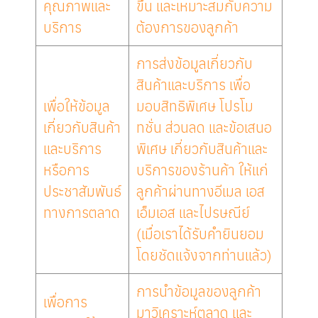
คุณภาพและ
ขึ้น และเหมาะสมกับความ
บริการ
ต้องการของลูกค้า
การส่งข้อมูลเกี่ยวกับ
สินค้าและบริการ เพื่อ
เพื่อให้ข้อมูล
มอบสิทธิพิเศษ โปรโม
เกี่ยวกับสินค้า
ทชั่น ส่วนลด และข้อเสนอ
และบริการ
พิเศษ เกี่ยวกับสินค้าและ
หรือการ
บริการของร้านค้า ให้แก่
ประชาสัมพันธ์
ลูกค้าผ่านทางอีเมล เอส
ทางการตลาด
เอ็มเอส และไปรษณีย์
(เมื่อเราได้รับคำยินยอม
โดยชัดแจ้งจากท่านแล้ว)
การนำข้อมูลของลูกค้า
เพื่อการ
มาวิเคราะห์ตลาด และ