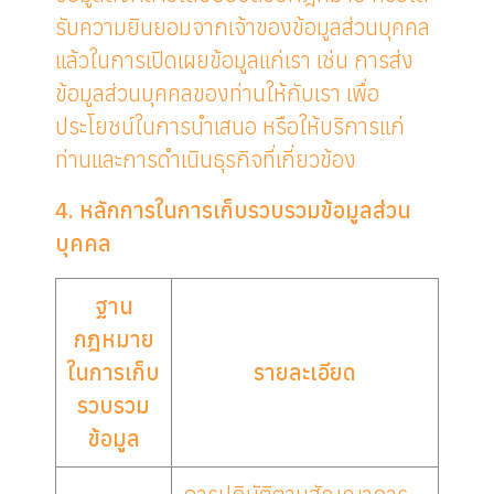
รับความยินยอมจากเจ้าของข้อมูลส่วนบุคคล
แล้วในการเปิดเผยข้อมูลแก่เรา เช่น การส่ง
ข้อมูลส่วนบุคคลของท่านให้กับเรา เพื่อ
ประโยชน์ในการนำเสนอ หรือให้บริการแก่
ท่านและการดำเนินธุรกิจที่เกี่ยวข้อง
4. หลักการในการเก็บรวบรวมข้อมูลส่วน
บุคคล
ฐาน
กฎหมาย
ในการเก็บ
รายละเอียด
รวบรวม
ข้อมูล