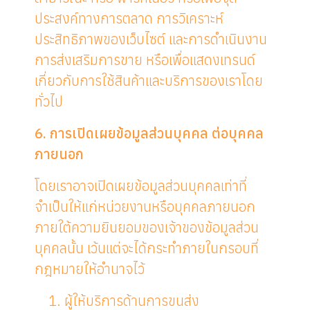
ประสงค์ทางการตลาด การวิเคราะห์
ประสิทธิภาพของเว็บไซต์ และการดำเนินงาน
การส่งเสริมการขาย หรือเพื่อแสดงเทรนด์
เกี่ยวกับการใช้สินค้าและบริการของเราโดย
ทั่วไป
6. การเปิดเผยข้อมูลส่วนบุคคล ต่อบุคคล
ภายนอก
โดยเราอาจเปิดเผยข้อมูลส่วนบุคคลเท่าที่
จำเป็นให้แก่หน่วยงานหรือบุคคลภายนอก
ภายใต้ความยินยอมของเจ้าของข้อมูลส่วน
บุคคลนั้น เว้นแต่จะได้กระทำภายในกรอบที่
กฎหมายให้อำนาจไว้
1. ผู้ให้บริการด้านการขนส่ง