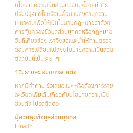
นโยบายความเป็นส่วนตัวฉบับนี้อาจมีการ
ปรับปรุงแก้ไขหรือเปลี่ยนแปลงตามความ
เหมาะสมเพื่อให้เป็นไปตามกฎหมายว่าด้วย
การคุ้มครองข้อมูลส่วนบุคคลหรือกฎหมาย
อื่นที่เกี่ยวข้อง เราจึงขอแนะนำให้ท่านตรวจ
สอบการเปลี่ยนแปลงนโยบายความเป็นส่วน
ตัวฉบับนี้เป็นระยะ ๆ
13. รายละเอียดการติดต่อ
หากมีคำถาม ข้อเสนอแนะ หรือต้องการราย
ละเอียดเพิ่มเติมเกี่ยวกับนโยบายความเป็น
ส่วนตัว โปรดติดต่อ
ผู้ควบคุมข้อมูลส่วนบุคคล
Email :